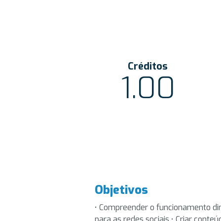
Créditos
1.00
Objetivos
• Compreender o funcionamento din
para as redes sociais • Criar conteú