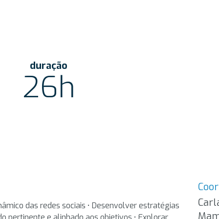
duração
26h
Coo
Carl
âmico das redes sociais • Desenvolver estratégias
Mam
do pertinente e alinhado aos objetivos • Explorar