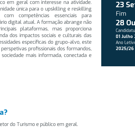
co em geral com interesse na atividade.
23 Se
idade única para o upskilling e reskilling
Fim
s com competências essenciais para
28 Ou
io digital atual. A formação abrange não
incipais plataformas, mas proporciona
Candidat
 dos impactos sociais e culturais das
01 Julho
cessidades específicas do grupo-alvo, este
Ano Letiv
perspetivas profissionais dos formandos,
2025/26
sociedade mais informada, conectada e
na?
 setor do Turismo e público em geral.