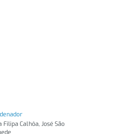
rdenador
a Filipa Calhôa, José São
ede