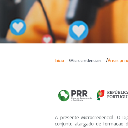
Navegação
/
/
Início
Microcredenciais
Áreas princ
estrutural
A presente Microcredencial, O Di
conjunto alargado de formação de