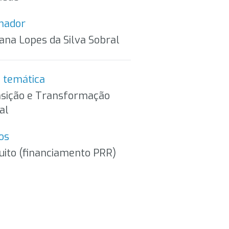
mador
ana Lopes da Silva Sobral
 temática
sição e Transformação
tal
os
uito (financiamento PRR)