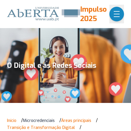
Passar para o conteúdo principal
Impulso
2025
O Digital e as Redes Sociais
Navegação
/
/
/
Início
Microcredenciais
Áreas principais
estrutural
/
Transição e Transformação Digital